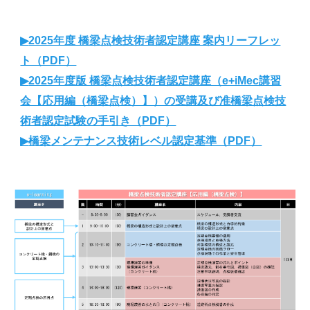
▶
2025年度 橋梁点検技術者認定講座 案内リーフレッ
ト（PDF）
▶
2025年度版 橋梁点検技術者認定講座（e+iMec講習
会【応用編（橋梁点検）】）の受講及び准橋梁点検技
術者認定試験の手引き（PDF）
▶
橋梁メンテナンス技術レベル認定基準（PDF）