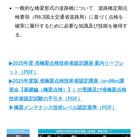
一般的な橋梁形式の道路橋について、道路橋定期点
検要領（R6.3国土交通省道路局）に基づく点検を
確実に履行するために必要な知識及び技能を修得す
る。
▶202
5
年度 准橋梁点検技術者認定講座 案内
リーフレ
ット
（PDF）
▶202
5
年度版 准橋梁点検技術者認定講座（e+iMec講
習会【基礎編（橋梁点検）】）の受講及び准橋梁点検
技術者認定試験の手引き（PDF）
▶橋梁メンテナンス技術レベル認定基準（PDF）